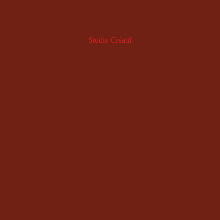
Studio Créatif
T-
Shirts
À propos
Mes Mots De Vie
Mug
Radio MMDV
s
Podcast