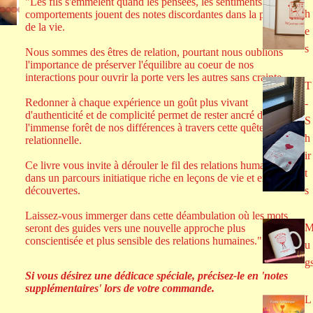
"Les fils s'emmêlent quand les pensées, les sentiments et les
h
comportements jouent des notes discordantes dans la partition
de la vie.
e
s
Nous sommes des êtres de relation, pourtant nous oublions
l'importance de préserver l'équilibre au coeur de nos
interactions pour ouvrir la porte vers les autres sans crainte.
T
Redonner à chaque expérience un goût plus vivant
-
d'authenticité et de complicité permet de rester ancré dans
S
l'immense forêt de nos différences à travers cette quête
h
relationnelle.
ir
Ce livre vous invite à dérouler le fil des relations humaines
t
dans un parcours initiatique riche en leçons de vie et en belles
découvertes.
s
Laissez-vous immerger dans cette déambulation où les mots
seront des guides vers une nouvelle approche plus
conscientisée et plus sensible des relations humaines."
u
g
Si vous désirez une dédicace spéciale, précisez-le en 'notes
supplémentaires' lors de votre commande.
L